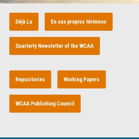
Déjà Lu
En sus propios términos
Quarterly Newsletter of the WCAA
Repositories
Working Papers
WCAA Publishing Council